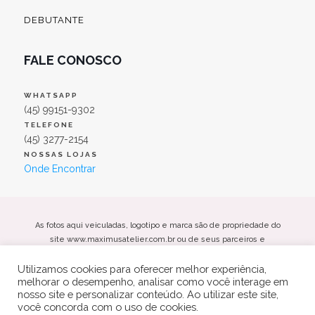
DEBUTANTE
FALE CONOSCO
WHATSAPP
(45) 99151-9302
TELEFONE
(45) 3277-2154
NOSSAS LOJAS
Onde Encontrar
As fotos aqui veiculadas, logotipo e marca são de propriedade do
site www.maximusatelier.com.br ou de seus parceiros e
fornecedores. É vetada a sua reprodução, total ou parcial, sem a
Utilizamos cookies para oferecer melhor experiência,
expressa autorização da administradora do site.
melhorar o desempenho, analisar como você interage em
Maximus Noivas e Festas Eireli - CNPJ: 26.469.885/0001-66
nosso site e personalizar conteúdo. Ao utilizar este site,
Av. Maripá, 4866, Centro - Toledo/PR Cep: 85901-000
você concorda com o uso de cookies.