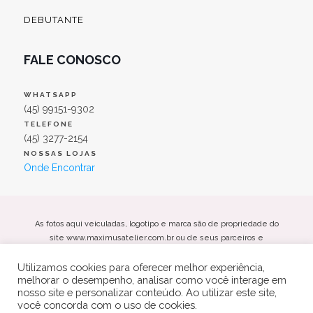
DEBUTANTE
FALE CONOSCO
WHATSAPP
(45) 99151-9302
TELEFONE
(45) 3277-2154
NOSSAS LOJAS
Onde Encontrar
As fotos aqui veiculadas, logotipo e marca são de propriedade do
site www.maximusatelier.com.br ou de seus parceiros e
fornecedores. É vetada a sua reprodução, total ou parcial, sem a
Utilizamos cookies para oferecer melhor experiência,
expressa autorização da administradora do site.
melhorar o desempenho, analisar como você interage em
Maximus Noivas e Festas Eireli - CNPJ: 26.469.885/0001-66
nosso site e personalizar conteúdo. Ao utilizar este site,
Av. Maripá, 4866, Centro - Toledo/PR Cep: 85901-000
você concorda com o uso de cookies.