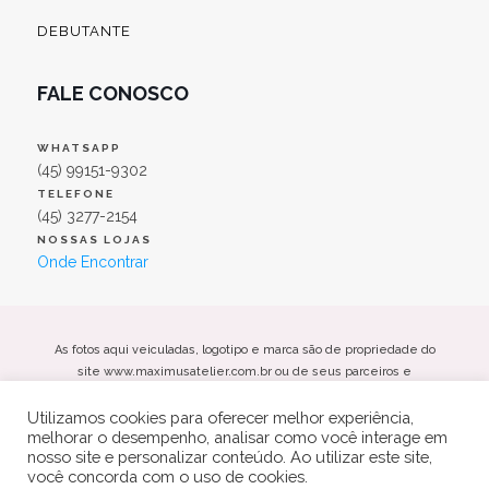
DEBUTANTE
FALE CONOSCO
WHATSAPP
(45) 99151-9302
TELEFONE
(45) 3277-2154
NOSSAS LOJAS
Onde Encontrar
As fotos aqui veiculadas, logotipo e marca são de propriedade do
site www.maximusatelier.com.br ou de seus parceiros e
fornecedores. É vetada a sua reprodução, total ou parcial, sem a
Utilizamos cookies para oferecer melhor experiência,
expressa autorização da administradora do site.
melhorar o desempenho, analisar como você interage em
Maximus Noivas e Festas Eireli - CNPJ: 26.469.885/0001-66
nosso site e personalizar conteúdo. Ao utilizar este site,
Av. Maripá, 4866, Centro - Toledo/PR Cep: 85901-000
você concorda com o uso de cookies.