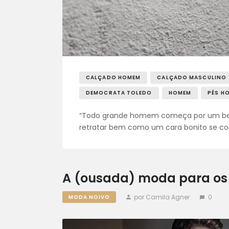
CALÇADO HOMEM
CALÇADO MASCULINO
DEMOCRATA TOLEDO
HOMEM
PÉS H
“Todo grande homem começa por um belo 
retratar bem como um cara bonito se co
A (ousada) moda para os 
por Camila Agner
0
MODA NOIVO