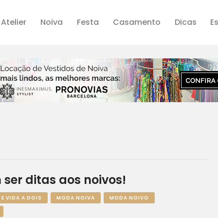
Site Maximus Atelier
Atelier
Noiva
Festa
Casamento
Dicas
Es
Noiva
Festa
Casamento
Dicas
Estilo
ser ditas aos noivos!
 E VIDA A DOIS
MODA NOIVA
MODA NOIVO