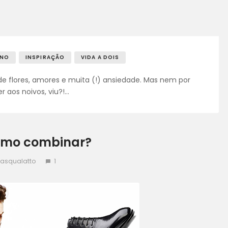
RNO
INSPIRAÇÃO
VIDA A DOIS
 flores, amores e muita (!) ansiedade. Mas nem por
r aos noivos, viu?!…
como combinar?
Pasqualatto
1