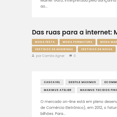
Mulher Gato, interpretada pela dançarina
ao…
Das ruas para a internet:
MODA FESTA
MODA FORMATURA
MODA MAD
VESTIDOS DE MADRINHA
VESTIDOS DE NOIVA
por Camila Agner
0
CASCAVEL
DESFILE MAXIMUS
ECOMM
MAXIMUS ATELIER
MAXIMUS TECIDOS FIN
O mercado on-line está em pleno desenv
de Comércio Eletrônico), em 2012, o fatu
bilhões. Para…