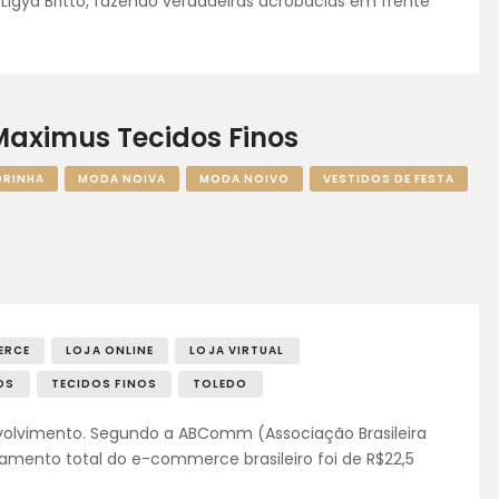
 Ligya Britto, fazendo verdadeiras acrobacias em frente
 Maximus Tecidos Finos
RINHA
MODA NOIVA
MODA NOIVO
VESTIDOS DE FESTA
ERCE
LOJA ONLINE
LOJA VIRTUAL
OS
TECIDOS FINOS
TOLEDO
olvimento. Segundo a ABComm (Associação Brasileira
ramento total do e-commerce brasileiro foi de R$22,5