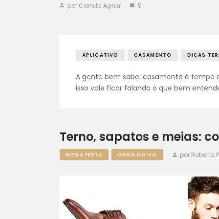
por Camila Agner
5
APLICATIVO
CASAMENTO
DICAS TE
A gente bem sabe: casamento é tempo de
isso vale ficar falando o que bem entende
Terno, sapatos e meias: 
por Roberta 
MODA FESTA
MODA NOIVO