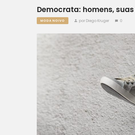
Democrata: homens, suas 
por Diego Kruger
0
MODA NOIVO