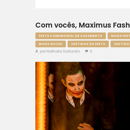
Com vocês, Maximus Fashi
FESTA E CERIMONIAL DE CASAMENTO
MODA FES
MODA NOIVO
VESTIDOS DE FESTA
VESTIDO
por Nathalia Sartorato
0