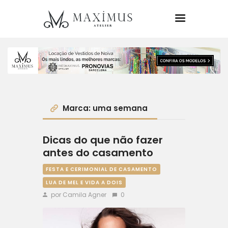
Site Maximus Atelier
Noiva
Marca: uma semana
Festa
Dicas do que não fazer
Casamento
antes do casamento
FESTA E CERIMONIAL DE CASAMENTO
Dicas
LUA DE MEL E VIDA A DOIS
por Camila Agner
0
Estilo