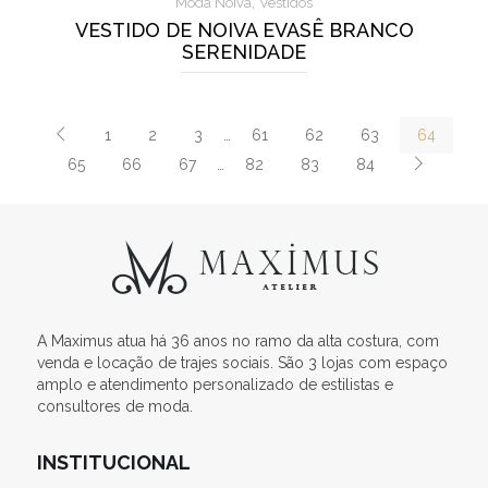
,
Moda Noiva
Vestidos
VESTIDO DE NOIVA EVASÊ BRANCO
SERENIDADE
1
2
3
…
61
62
63
64
65
66
67
…
82
83
84
A Maximus atua há 36 anos no ramo da alta costura, com
venda e locação de trajes sociais. São 3 lojas com espaço
amplo e atendimento personalizado de estilistas e
consultores de moda.
INSTITUCIONAL