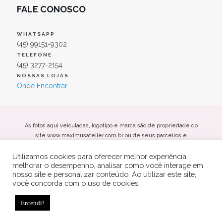
FALE CONOSCO
WHATSAPP
(45) 99151-9302
TELEFONE
(45) 3277-2154
NOSSAS LOJAS
Onde Encontrar
As fotos aqui veiculadas, logotipo e marca são de propriedade do
site www.maximusatelier.com.br ou de seus parceiros e
fornecedores. É vetada a sua reprodução, total ou parcial, sem a
Utilizamos cookies para oferecer melhor experiência,
expressa autorização da administradora do site.
melhorar o desempenho, analisar como você interage em
Maximus Noivas e Festas Eireli - CNPJ: 26.469.885/0001-66
nosso site e personalizar conteúdo. Ao utilizar este site,
Av. Maripá, 4866, Centro - Toledo/PR Cep: 85901-000
você concorda com o uso de cookies.
COPYRIGHT 2021 MAXIMUS ATELIER - TODOS OS DIREITOS
Entendi!
RESERVADOS