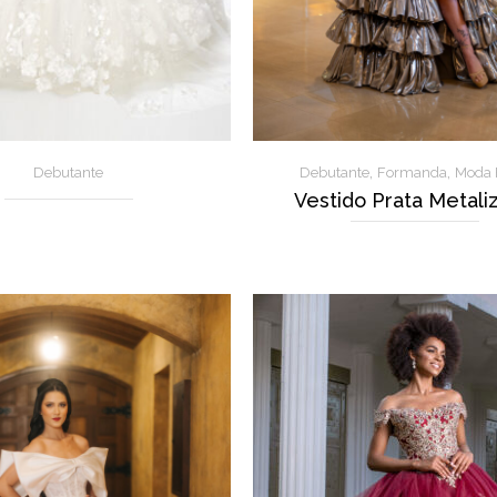
,
,
Debutante
Debutante
Formanda
Moda 
Vestido Prata Metali