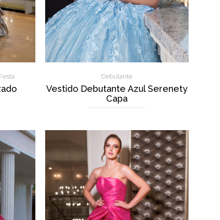
Festa
Debutante
zado
Vestido Debutante Azul Serenety
Capa