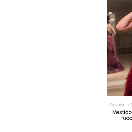
,
Debutante
Vestido
fúcc