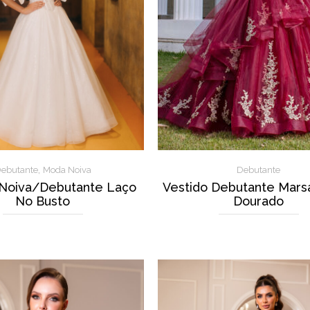
,
ebutante
Moda Noiva
Debutante
 Noiva/Debutante Laço
Vestido Debutante Mars
No Busto
Dourado