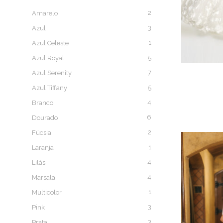
2
Amarelo
3
Azul
1
Azul Celeste
5
Azul Royal
7
Azul Serenity
5
Azul Tiffany
4
Branco
6
Dourado
2
Fúcsia
1
Laranja
4
Lilás
4
Marsala
1
Multicolor
3
Pink
3
Prata