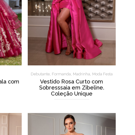
,
,
,
Debutante
Formanda
Madrinha
Moda Festa
ala com
Vestido Rosa Curto com
Sobresssaia em Zibeline.
Coleção Unique