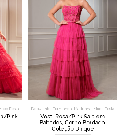
,
,
,
Moda Festa
Debutante
Formanda
Madrinha
Moda Festa
sa/Pink
Vest. Rosa/Pink Saia em
Babados, Corpo Bordado.
Coleção Unique