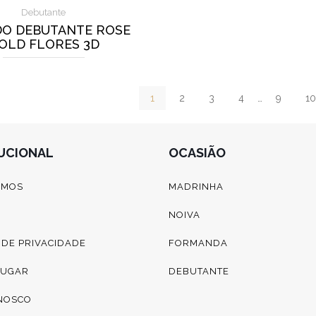
Debutante
DO DEBUTANTE ROSE
OLD FLORES 3D
1
2
3
4
…
9
10
TUCIONAL
OCASIÃO
OMOS
MADRINHA
NOIVA
A DE PRIVACIDADE
FORMANDA
LUGAR
DEBUTANTE
NOSCO