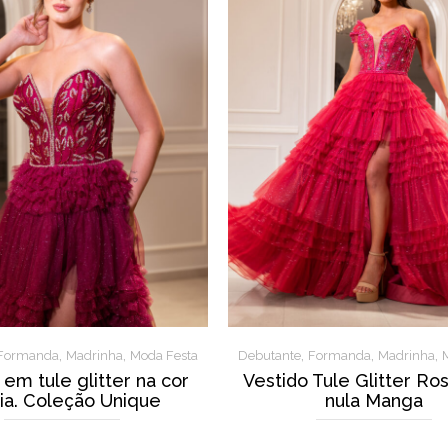
,
,
,
,
,
Formanda
Madrinha
Moda Festa
Debutante
Formanda
Madrinha
 em tule glitter na cor
Vestido Tule Glitter Ro
ia. Coleção Unique
nula Manga