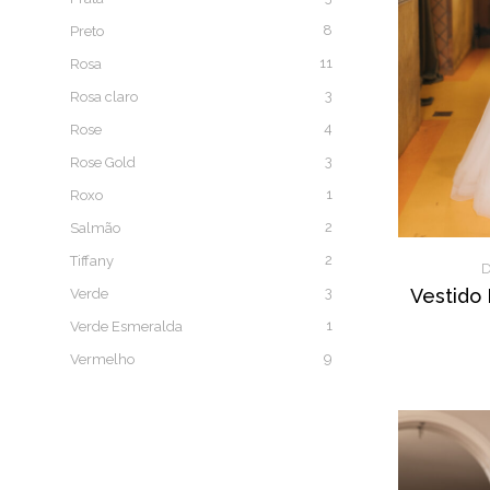
8
Preto
11
Rosa
3
Rosa claro
4
Rose
3
Rose Gold
1
Roxo
2
Salmão
2
Tiffany
D
3
Vestido
Verde
1
Verde Esmeralda
9
Vermelho