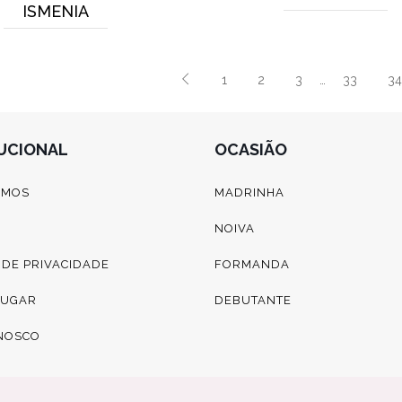
ISMENIA
1
2
3
…
33
34
TUCIONAL
OCASIÃO
OMOS
MADRINHA
NOIVA
A DE PRIVACIDADE
FORMANDA
LUGAR
DEBUTANTE
NOSCO