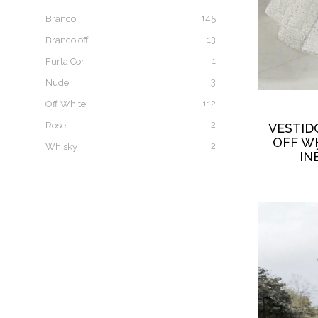
145
Branco
13
Branco off
1
Furta Cor
3
Nude
112
Off White
2
Rose
VESTID
OFF W
2
Whisky
IN