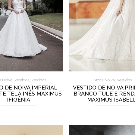
,
,
,
 Noiva
Vestidos
Vestidos
Moda Noiva
Vestidos
O DE NOIVA IMPERIAL
VESTIDO DE NOIVA PR
TE TELA INÊS MAXIMUS
BRANCO TULE E REND
IFIGÊNIA
MAXIMUS ISABELL