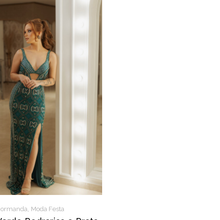
,
Formanda
Moda Festa