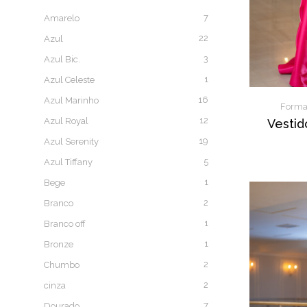
7
Amarelo
22
Azul
3
Azul Bic.
1
Azul Celeste
16
Azul Marinho
Form
12
Azul Royal
Vestido
19
Azul Serenity
5
Azul Tiffany
1
Bege
2
Branco
1
Branco off
1
Bronze
2
Chumbo
2
cinza
7
Dourado