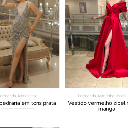
,
,
,
Formanda
Moda Festa
Formanda
Madrinha
Moda F
pedraria em tons prata
Vestido vermelho zibeli
manga