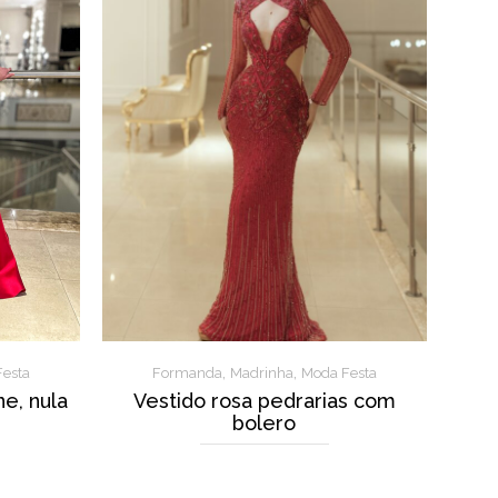
,
,
esta
Formanda
Madrinha
Moda Festa
ne, nula
Vestido rosa pedrarias com
bolero