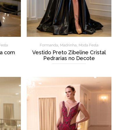
,
,
esta
Formanda
Madrinha
Moda Festa
ia com
Vestido Preto Zibeline Cristal
Pedrarias no Decote