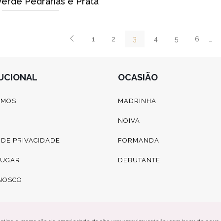
Verde Pedrarias e Prata
1
2
3
4
5
6
…
TUCIONAL
OCASIÃO
OMOS
MADRINHA
NOIVA
A DE PRIVACIDADE
FORMANDA
LUGAR
DEBUTANTE
NOSCO