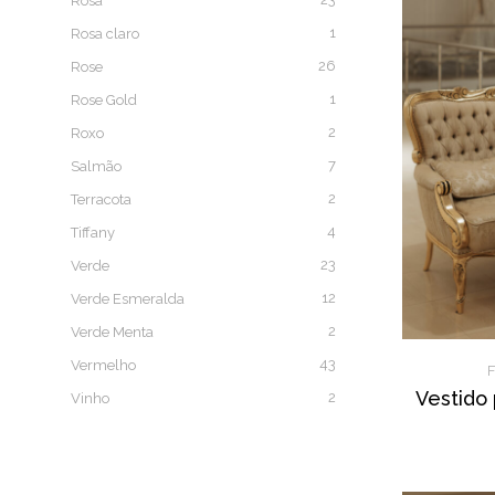
Rosa
1
Rosa claro
26
Rose
1
Rose Gold
2
Roxo
7
Salmão
2
Terracota
4
Tiffany
23
Verde
12
Verde Esmeralda
2
Verde Menta
43
Vermelho
Vestido 
2
Vinho