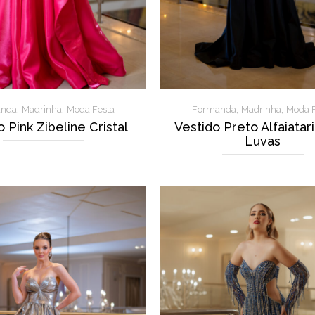
,
,
,
,
anda
Madrinha
Moda Festa
Formanda
Madrinha
Moda F
 Pink Zibeline Cristal
Vestido Preto Alfaiatar
Luvas