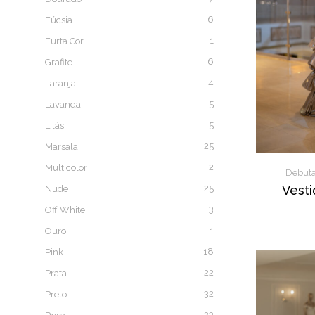
6
Fúcsia
1
Furta Cor
6
Grafite
4
Laranja
5
Lavanda
5
Lilás
25
Marsala
2
Multicolor
Debuta
25
Vesti
Nude
3
Off White
1
Ouro
18
Pink
22
Prata
32
Preto
23