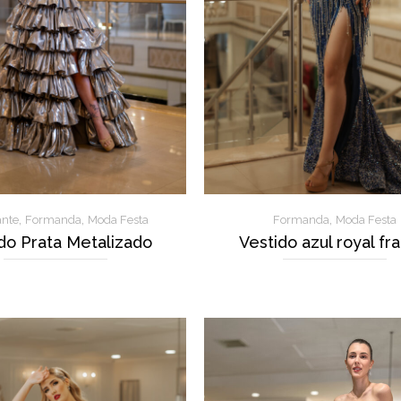
,
,
,
nte
Formanda
Moda Festa
Formanda
Moda Festa
do Prata Metalizado
Vestido azul royal fra