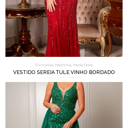
,
,
Formanda
Madrinha
Moda Festa
VESTIDO SEREIA TULE VINHO BORDADO