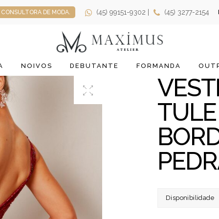
(45) 99151-9302 |
(45) 3277-2154
CONSULTORA DE MODA.
A
NOIVOS
DEBUTANTE
FORMANDA
OUTR
VEST
TULE
BOR
PEDR
Disponibilidade