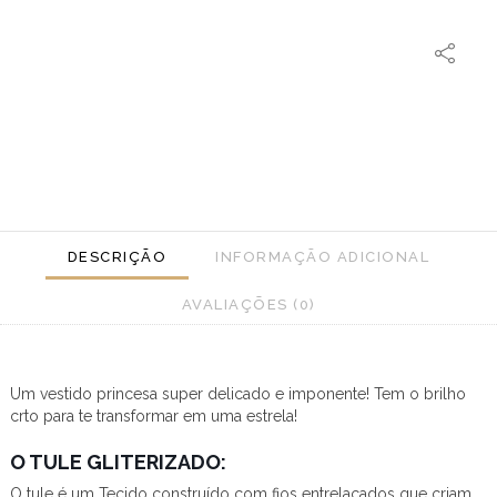
DESCRIÇÃO
INFORMAÇÃO ADICIONAL
AVALIAÇÕES (0)
Um vestido princesa super delicado e imponente! Tem o brilho
crto para te transformar em uma estrela!
O TULE GLITERIZADO:
O tule é um Tecido construído com fios entrelaçados que criam