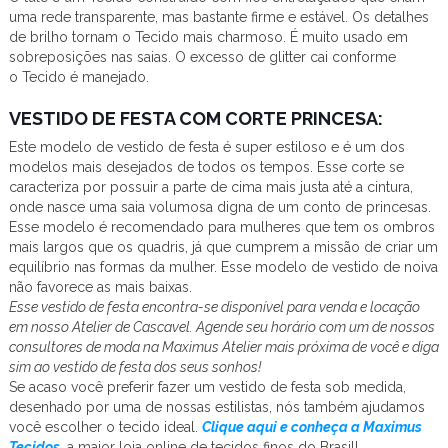
uma rede transparente, mas bastante firme e estável. Os detalhes
de brilho tornam o Tecido mais charmoso. É muito usado em
sobreposições nas saias. O excesso de glitter cai conforme
o Tecido é manejado.
VESTIDO DE FESTA COM CORTE PRINCESA:
Este modelo de vestido de festa é super estiloso e é um dos
modelos mais desejados de todos os tempos. Esse corte se
caracteriza por possuir a parte de cima mais justa até a cintura,
onde nasce uma saia volumosa digna de um conto de princesas.
Esse modelo é recomendado para mulheres que tem os ombros
mais largos que os quadris, já que cumprem a missão de criar um
equilíbrio nas formas da mulher. Esse modelo de vestido de noiva
não favorece as mais baixas.
Esse vestido de festa encontra-se disponível para venda e locação
em nosso Atelier de Cascavel. Agende seu horário com um de nossos
consultores de moda na Maximus Atelier mais próxima de você e diga
sim ao vestido de festa dos seus sonhos!
Se acaso você preferir fazer um vestido de festa sob medida,
desenhado por uma de nossas estilistas, nós também ajudamos
você escolher o tecido ideal.
Clique aqui e conheça a Maximus
Tecidos
, a maior loja online de tecidos finos do Brasil!