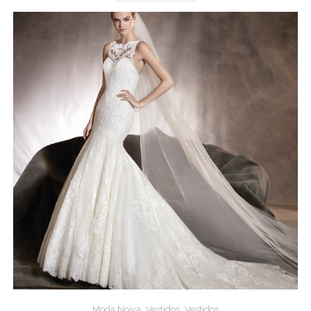
,
,
Moda Noiva
Vestidos
Vestidos