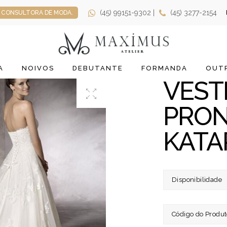
(45) 99151-9302 |
(45) 3277-2154
CONSULTORA DE MODA.
A
NOIVOS
DEBUTANTE
FORMANDA
OUTR
VEST
PRON
KATA
Disponibilidade
Código do Produt