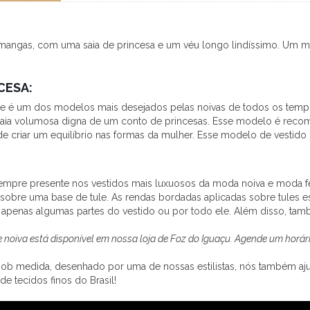
 mangas, com uma saia de princesa e um véu longo lindíssimo. Um m
CESA:
 e é um dos modelos mais desejados pelas noivas de todos os tempos
a saia volumosa digna de um conto de princesas. Esse modelo é re
e criar um equilíbrio nas formas da mulher. Esse modelo de vestido 
 sempre presente nos vestidos mais luxuosos da moda noiva e moda
 sobre uma base de tule. As rendas bordadas aplicadas sobre tules 
apenas algumas partes do vestido ou por todo ele. Além disso, ta
de noiva está disponível em nossa loja de Foz do Iguaçu. Agende um ho
 sob medida, desenhado por uma de nossas estilistas, nós também aj
 de tecidos finos do Brasil!