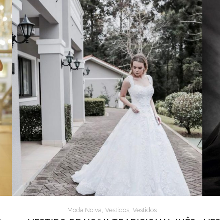
,
,
Moda Noiva
Vestidos
Vestidos