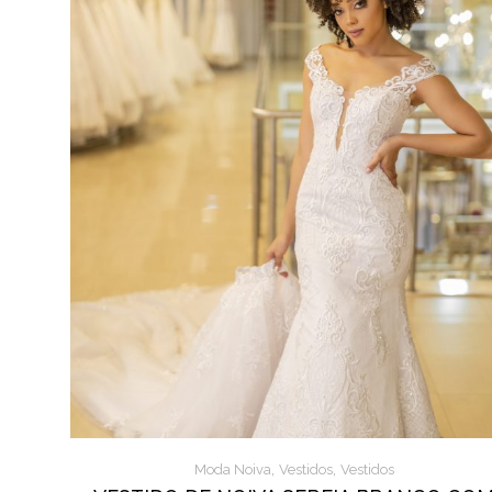
,
,
Moda Noiva
Vestidos
Vestidos