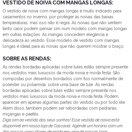
VESTIDO DE NOIVA COM MANGAS LONGAS:
O vestido de noiva com mangas longas é muito indicado para
casamentos no inverno, por proteger as noivas das baixas
temperaturas, mas isso não é regra. As noivas que não sentem
tanto calor podem pensar sim num modelo com mangas longas
em outras estações. As mangas concedem elegância e
delicadeza ao vestido. Esse modelo de vestido com mangas
longas é ideial para as noivas que não querem mostrar o braço.
SOBRE AS RENDAS:
As rendas bordadas aplicadas sobre tules estão sempre presente
nos vestidos mais luxuosos da moda noiva e moda festa. São
compostas por desenhos bordados com fios normalmente de
poliéster ou poliamida, sobre uma base de tule. As rendas
bordadas aplicadas sobre tules estão sempre presente nos
vestidos mais luxuosos da moda noiva e moda festa. Podem
aparecer em apenas algumas partes do vestido ou por todo ele.
Além disso, também podem ser rebordadas com pedrarias,
miçangas e paetês.
Diga sim ao vestido dos seus sonhos! Esse vestido de noiva está
disponível em nossa loja de Cascavel. Agende um horário com um
dos nossos consultores de moda em uma de nossas lojas.