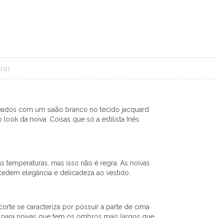
(0)
ateados com um saião branco no tecido jacquard
ok da noiva. Coisas que só a estilista Inês
 temperaturas, mas isso não é regra. As noivas
dem elegância e delicadeza ao vestido.
rte se caracteriza por possuir a parte de cima
 para noivas que tem os ombros mais largos que