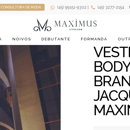
(45) 99151-9302 |
(45) 3277-2154
CONSULTORA DE MODA.
A
NOIVOS
DEBUTANTE
FORMANDA
OUTR
VEST
BODY
BRA
JACQ
MAXI