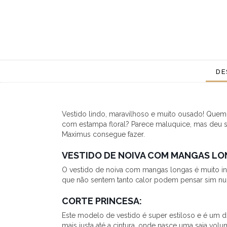
DE
Vestido lindo, maravilhoso e muito ousado! Quem
com estampa floral? Parece maluquice, mas deu su
Maximus consegue fazer.
VESTIDO DE NOIVA COM MANGAS LO
O vestido de noiva com mangas longas é muito ind
que não sentem tanto calor podem pensar sim n
CORTE PRINCESA:
Este modelo de vestido é super estiloso e é um d
mais justa até a cintura, onde nasce uma saia v