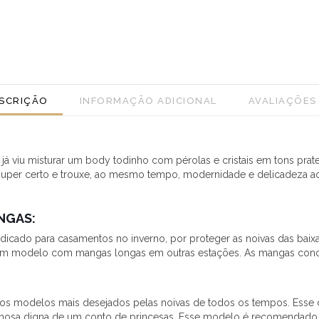
SCRIÇÃO
INFORMAÇÃO ADICIONAL
AVALIAÇÕES 
 já viu misturar um body todinho com pérolas e cristais em tons pr
per certo e trouxe, ao mesmo tempo, modernidade e delicadeza ao lo
NGAS:
icado para casamentos no inverno, por proteger as noivas das baixas
um modelo com mangas longas em outras estações. As mangas conce
os modelos mais desejados pelas noivas de todos os tempos. Esse co
olumosa digna de um conto de princesas. Esse modelo é recomendado