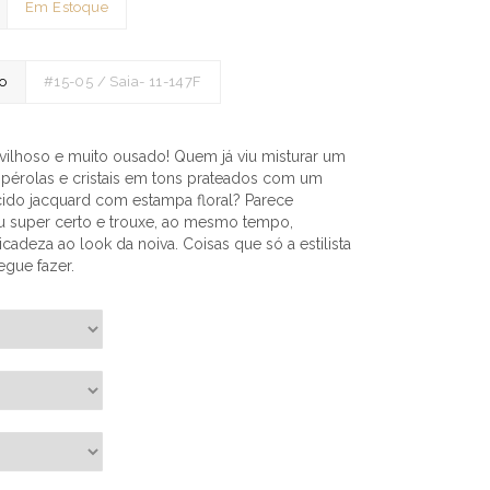
Em Estoque
to
#15-05 / Saia- 11-147F
avilhoso e muito ousado! Quem já viu misturar um
pérolas e cristais em tons prateados com um
cido jacquard com estampa floral? Parece
u super certo e trouxe, ao mesmo tempo,
adeza ao look da noiva. Coisas que só a estilista
gue fazer.