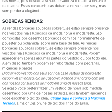
das noivas, pois destaca a silhueta e valoriza o busto, a cintura e
os quadris. Essas características deixam a noiva super sexy, mas
sem perder a elegância.
SOBRE AS RENDAS:
As rendas bordadas aplicadas sobre tules estão sempre presente
nos vestidos mais luxuosos da moda noiva e moda festa. São
compostas por desenhos bordados com fios normalmente de
poliéster ou poliamida, sobre uma base de tule. As rendas
bordadas aplicadas sobre tules estão sempre presente nos
vestidos mais luxuosos da moda noiva e moda festa. Podem
aparecer em apenas algumas partes do vestido ou por todo ele.
Além disso, também podem ser rebordadas com pedrarias,
miçangas e paetês.
Diga sim ao vestido dos seus sonhos! Esse vestido de noiva está
disponível em nossa loja de Cascavel. Agende um horário com um
dos nossos consultores de moda em uma de nossas lojas.
Se acaso você preferir fazer um vestido de noiva sob medida,
desenhado por uma de nossas estilistas, nós também ajudamos
você escolher o tecido ideal.
Clique aqui e conheça a Maximus
Tecidos
, a maior loja online de tecidos finos do Brasil!