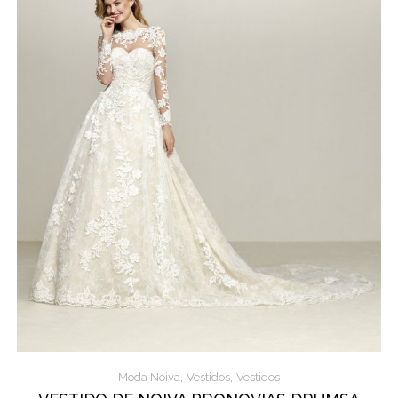
,
,
Moda Noiva
Vestidos
Vestidos