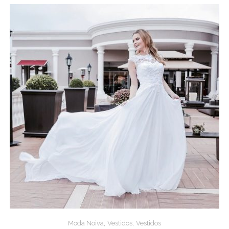
,
,
Moda Noiva
Vestidos
Vestidos