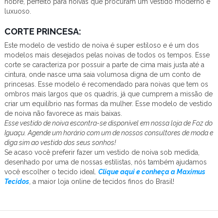
nobre, perfeito para noivas que procuram um vestido moderno e
luxuoso.
CORTE PRINCESA:
Este modelo de vestido de noiva é super estiloso e é um dos
modelos mais desejados pelas noivas de todos os tempos. Esse
corte se caracteriza por possuir a parte de cima mais justa até a
cintura, onde nasce uma saia volumosa digna de um conto de
princesas. Esse modelo é recomendado para noivas que tem os
ombros mais largos que os quadris, já que cumprem a missão de
criar um equilíbrio nas formas da mulher. Esse modelo de vestido
de noiva não favorece as mais baixas.
Esse vestido de noiva escontra-se disponível em nossa loja de Foz do
Iguaçu. Agende um horário com um de nossos consultores de moda e
diga sim ao vestido dos seus sonhos!
Se acaso você preferir fazer um vestido de noiva sob medida,
desenhado por uma de nossas estilistas, nós também ajudamos
você escolher o tecido ideal.
Clique aqui e conheça a Maximus
Tecidos
, a maior loja online de tecidos finos do Brasil!