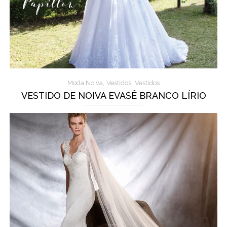
,
,
Moda Noiva
Vestidos
Vestidos
VESTIDO DE NOIVA EVASÊ BRANCO LÍRIO