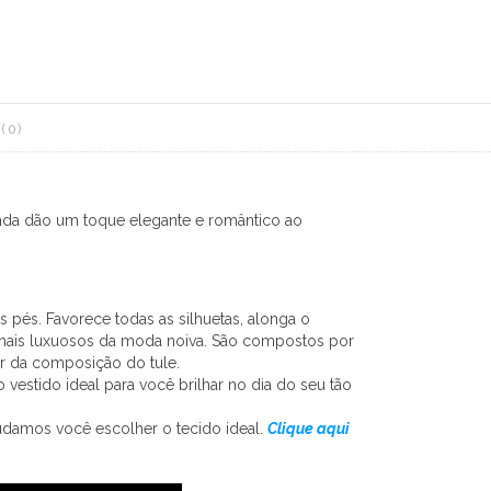
(0)
renda dão um toque elegante e romântico ao
pés. Favorece todas as silhuetas, alonga o
s mais luxuosos da moda noiva. São compostos por
r da composição do tule.
vestido ideal para você brilhar no dia do seu tão
udamos você escolher o tecido ideal.
Clique aqui