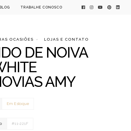
BLOG
TRABALHE CONOSCO
AS OCASIÕES
LOJAS E CONTATO
IDO DE NOIVA
WHITE
OVIAS AMY
Em Estoque
o
#11-221F