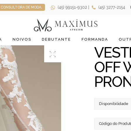
(45) 99151-9302 |
(45) 3277-2154
CONSULTORA DE MODA.
A
NOIVOS
DEBUTANTE
FORMANDA
OUTR
VEST
OFF 
PRON
Disponibilidade
Código do Produt