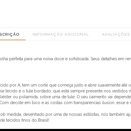
SCRIÇÃO
INFORMAÇÃO ADICIONAL
AVALIAÇÕES 
colha perfeita para uma noiva doce e sofisticada. Seus detalhes em 
do por A, tem um corte que começa justo e abre suavemente até os 
esse tecido é o tule bordado, que está sempre presente nos vestido
éster ou poliamida, sobre uma de tule. O seu caimento vai depende
om decote em bico e as costas com transparencias ilusion, esse é o 
 sob medida, desenhado por uma de nossas estilistas, nós também aj
 de tecidos finos do Brasil!