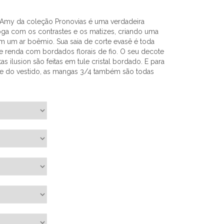
 Amy da coleção Pronovias é uma verdadeira
joga com os contrastes e os matizes, criando uma
m um ar boêmio. Sua saia de corte evasê é toda
 e renda com bordados florais de fio. O seu decote
as ilusion são feitas em tule cristal bordado. E para
e do vestido, as mangas 3/4 também são todas