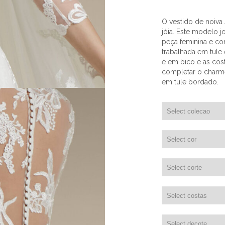
O vestido de noiva
jóia. Este modelo 
peça feminina e co
trabalhada em tule
é em bico e as cost
completar o charm
em tule bordado.