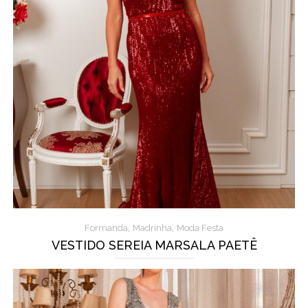
,
,
Formanda
Madrinha
Moda Festa
VESTIDO SEREIA MARSALA PAETÊ