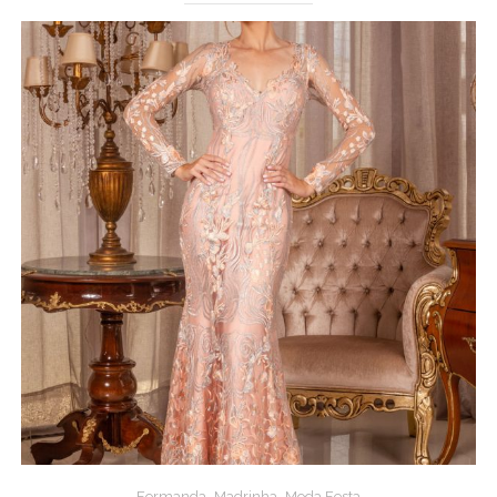
,
,
Formanda
Madrinha
Moda Festa