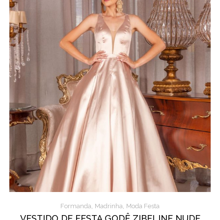
,
,
Formanda
Madrinha
Moda Festa
VESTIDO DE FESTA GODÊ ZIBELINE NUDE