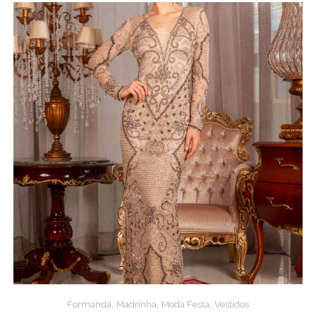
,
,
,
Formanda
Madrinha
Moda Festa
Vestidos