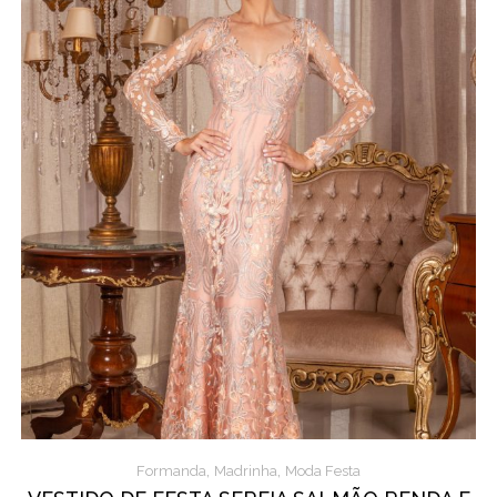
,
,
Formanda
Madrinha
Moda Festa