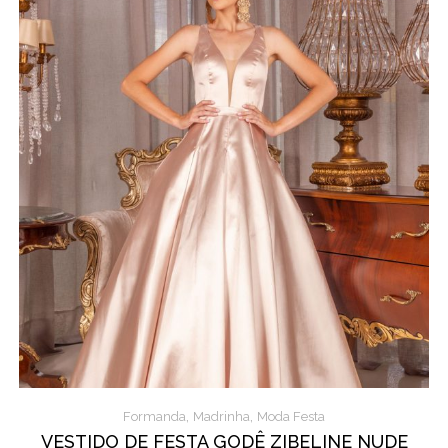
,
,
Formanda
Madrinha
Moda Festa
VESTIDO DE FESTA GODÊ ZIBELINE NUDE