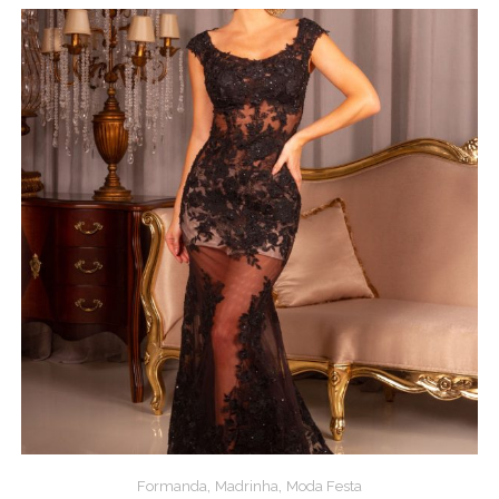
,
,
Formanda
Madrinha
Moda Festa