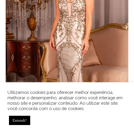
Utilizamos cookies para oferecer melhor experiência,
melhorar o desempenho, analisar como você interage em
nosso site e personalizar conteúdo. Ao utilizar este site,
,
,
Formanda
Madrinha
Moda Festa
você concorda com o uso de cookies.
VESTIDO DE FESTA SEREIA TULE BRONZE
BORDADO PEDRARIA
Entendi!