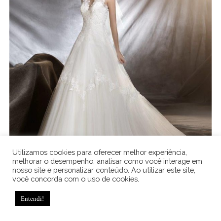
Utilizamos cookies para oferecer melhor experiência,
melhorar o desempenho, analisar como você interage em
nosso site e personalizar conteúdo. Ao utilizar este site,
você concorda com o uso de cookies.
,
Moda Noiva
Vestidos
VESTIDO DE NOIVA TRADICIONAL BRANCO
Entendi!
PRONOVIAS OLAM