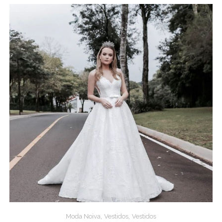
,
,
Moda Noiva
Vestidos
Vestidos