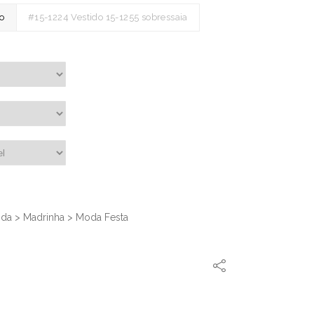
o
#15-1224 Vestido 15-1255 sobressaia
nda
>
Madrinha
>
Moda Festa