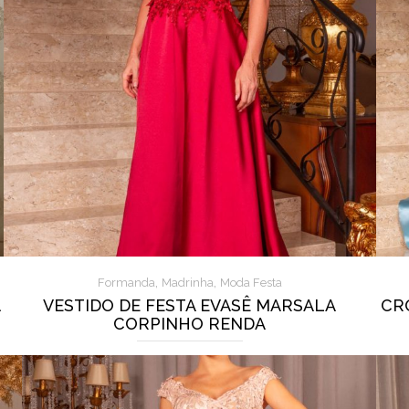
,
,
Formanda
Madrinha
Moda Festa
A
VESTIDO DE FESTA EVASÊ MARSALA
CR
CORPINHO RENDA