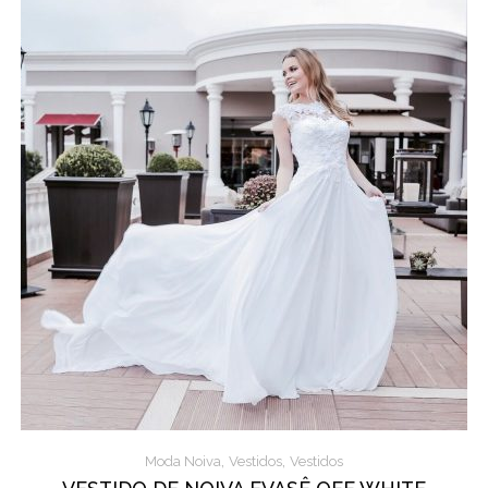
,
,
Moda Noiva
Vestidos
Vestidos